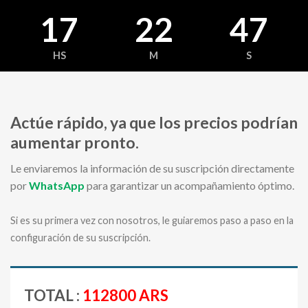
17
22
47
HS
M
S
Actúe rápido, ya que los precios podrían
aumentar pronto.
Le enviaremos la información de su suscripción directamente
por
WhatsApp
para garantizar un acompañamiento óptimo.
Si es su primera vez con nosotros, le guiaremos paso a paso en la
configuración de su suscripción.
TOTAL :
112800 ARS