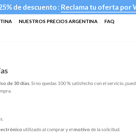
25% de descuento :
Reclama tu oferta por
NTINA
NUESTROS PRECIOS ARGENTINA
FAQ
ías
so de 30 días
. Si no quedas 100 % satisfecho con el servicio, pue
ompra.
s.
lectrónico
utilizado al comprar y el
motivo
de la solicitud.